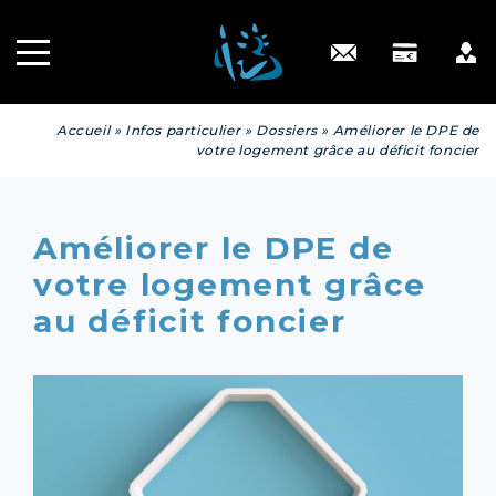
Recrutement
INGÉNIERIE
PATRIMONIALE
Engagé RSE
Contact
Accueil
»
Infos particulier
»
Dossiers
»
Améliorer le DPE de
votre logement grâce au déficit foncier
Améliorer le DPE de
votre logement grâce
au déficit foncier