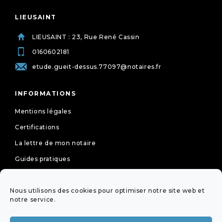
LIEUSAINT
LIEUSAINT : 23, Rue René Cassin
0160602181
etude.gueit-dessus.77097@notaires.fr
INFORMATIONS
Mentions légales
Certifications
La lettre de mon notaire
Guides pratiques
Tarifs
Nous utilisons des cookies pour optimiser notre site web et
Politique de cookies (UE)
notre service.
Déclaration de confidentialité (UE)