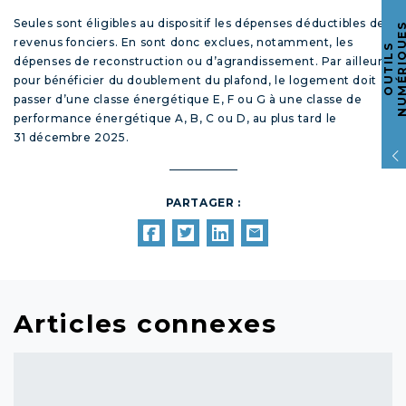
Seules sont éligibles au dispositif les dépenses déductibles des
revenus fonciers. En sont donc exclues, notamment, les
O
U
T
I
L
S
N
U
M
É
R
I
Q
U
E
dépenses de reconstruction ou d’agrandissement. Par ailleurs,
pour bénéficier du doublement du plafond, le logement doit
passer d’une classe énergétique E, F ou G à une classe de
performance énergétique A, B, C ou D, au plus tard le
31 décembre 2025.
PARTAGER :
Articles connexes