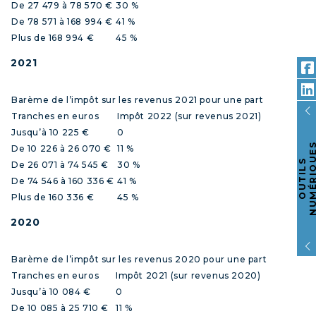
De 27 479 à 78 570 €
30 %
De 78 571 à 168 994 €
41 %
Plus de 168 994 €
45 %
2021
Barème de l’impôt sur les revenus 2021 pour une part
Tranches en euros
Impôt 2022 (sur revenus 2021)
Jusqu’à 10 225 €
0
De 10 226 à 26 070 €
11 %
O
U
T
I
L
S
N
U
M
É
R
I
Q
U
E
De 26 071 à 74 545 €
30 %
De 74 546 à 160 336 €
41 %
Plus de 160 336 €
45 %
2020
Barème de l’impôt sur les revenus 2020 pour une part
Tranches en euros
Impôt 2021 (sur revenus 2020)
Jusqu’à 10 084 €
0
De 10 085 à 25 710 €
11 %