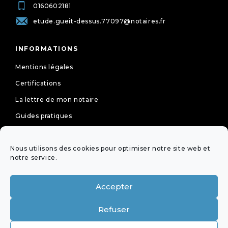
0160602181
etude.gueit-dessus.77097@notaires.fr
INFORMATIONS
Mentions légales
Certifications
La lettre de mon notaire
Guides pratiques
Tarifs
Nous utilisons des cookies pour optimiser notre site web et
Politique de cookies (UE)
notre service.
Déclaration de confidentialité (UE)
Accepter
NEWSLETTER
Refuser
OFFICES ÉQUIPÉS DE LA