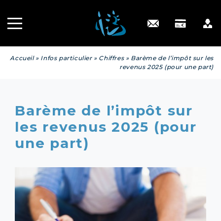
Recrutement
INGÉNIERIE
PATRIMONIALE
Engagé RSE
Contact
Accueil
»
Infos particulier
»
Chiffres
»
Barème de l’impôt sur les
revenus 2025 (pour une part)
Barème de l’impôt sur
les revenus 2025 (pour
une part)