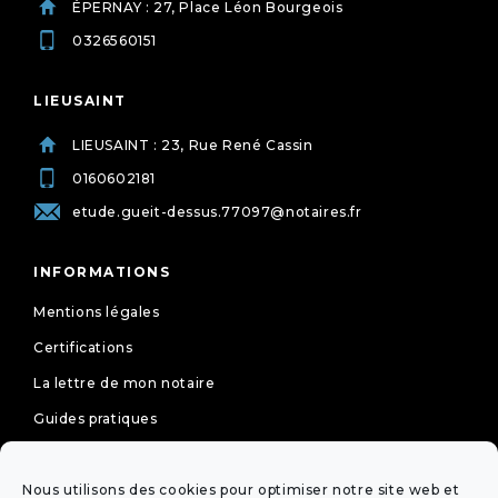
ÉPERNAY : 27, Place Léon Bourgeois
0326560151
LIEUSAINT
LIEUSAINT : 23, Rue René Cassin
0160602181
etude.gueit-dessus.77097@notaires.fr
INFORMATIONS
Mentions légales
Certifications
La lettre de mon notaire
Guides pratiques
Tarifs
Nous utilisons des cookies pour optimiser notre site web et
Politique de cookies (UE)