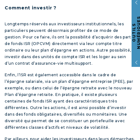
Comment investir ?
Longtemps réservés aux investisseurs institutionnels, les
O
U
T
I
L
S
N
U
M
É
R
I
Q
U
E
particuliers peuvent désormais profiter de ce mode de
gestion. Pour ce faire, ils ont la possibilité d’acquérir des parts
de fonds ISR (OPCVM) directement via leur compte titre
ordinaire ou leur plan d’épargne en actions. Autre possibilité,
investir dans des unités de compte ISR et les loger au sein
d’un contrat d’assurance-vie multisupport.
Enfin, l’ISR est également accessible dans le cadre de
l’épargne salariale, via un plan d’épargne entreprise (PEE), par
exemple, ou dans celui de l’épargne retraite avec le nouveau
Plan d’épargne retraite. En pratique, il existe plusieurs
centaines de fonds ISR ayant des caractéristiques très
différentes. Outre les actions, il est ainsi possible d’investir
dans des fonds obligataires, diversifiés ou monétaires. Une
diversité qui permet de se constituer un portefeuille avec
différentes classes d’actifs et niveaux de volatilité.
Par ailleurs, pour aider les investisseurs dans leurs démarches,