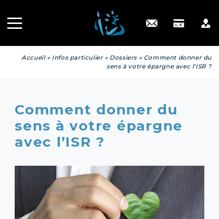
Recrutement
INGÉNIERIE
PATRIMONIALE
Engagé RSE
Contact
Accueil
»
Infos particulier
»
Dossiers
»
Comment donner du
sens à votre épargne avec l’ISR ?
Comment donner du
sens à votre épargne
avec l’ISR ?