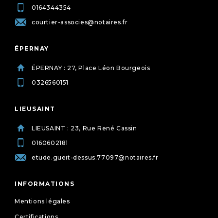
0164344354
courtier-associes@notaires.fr
ÉPERNAY
ÉPERNAY : 27, Place Léon Bourgeois
0326560151
LIEUSAINT
LIEUSAINT : 23, Rue René Cassin
0160602181
etude.gueit-dessus.77097@notaires.fr
INFORMATIONS
Mentions légales
Certifications