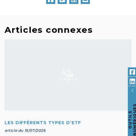
Articles connexes
O
U
T
I
L
S
N
U
M
É
R
I
Q
U
E
LES DIFFÉRENTS TYPES D’ETF
article du 15/07/2026