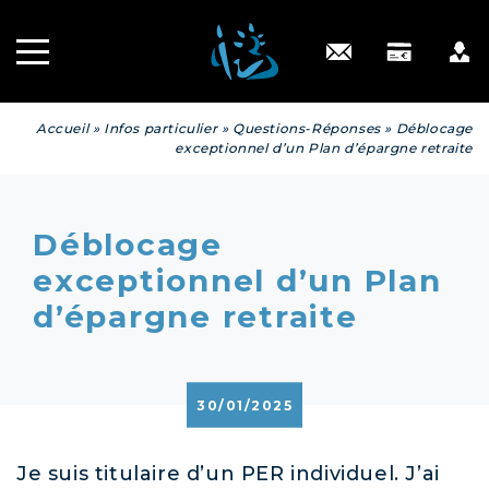
Recrutement
INGÉNIERIE
PATRIMONIALE
Engagé RSE
Contact
Accueil
»
Infos particulier
»
Questions-Réponses
»
Déblocage
exceptionnel d’un Plan d’épargne retraite
Déblocage
exceptionnel d’un Plan
d’épargne retraite
30/01/2025
Je suis titulaire d’un PER individuel. J’ai