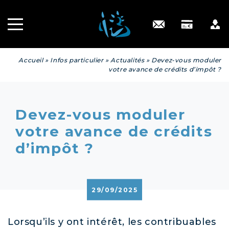
Recrutement
INGÉNIERIE
PATRIMONIALE
Engagé RSE
Contact
Accueil
»
Infos particulier
»
Actualités
»
Devez-vous moduler
votre avance de crédits d’impôt ?
Devez-vous moduler
votre avance de crédits
d’impôt ?
29/09/2025
Lorsqu’ils y ont intérêt, les contribuables