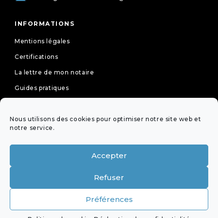
INFORMATIONS
Mentions légales
Certifications
La lettre de mon notaire
Guides pratiques
Tarifs
Nous utilisons des cookies pour optimiser notre site web et
Politique de cookies (UE)
notre service.
Déclaration de confidentialité (UE)
Accepter
NEWSLETTER
Refuser
OFFICES ÉQUIPÉS DE LA
Préférences
VISIOCONFÉRENCE DE LA PROFESSION