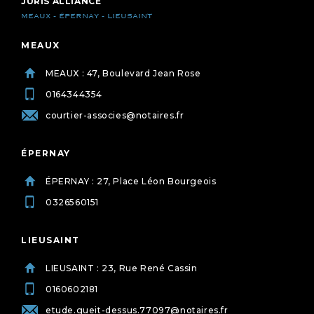
JURIS ALLIANCE
MEAUX - ÉPERNAY - LIEUSAINT
MEAUX
MEAUX : 47, Boulevard Jean Rose
0164344354
courtier-associes@notaires.fr
ÉPERNAY
ÉPERNAY : 27, Place Léon Bourgeois
0326560151
LIEUSAINT
LIEUSAINT : 23, Rue René Cassin
0160602181
etude.gueit-dessus.77097@notaires.fr