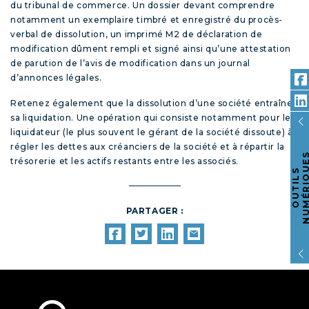
du tribunal de commerce. Un dossier devant comprendre
notamment un exemplaire timbré et enregistré du procès-
verbal de dissolution, un imprimé M2 de déclaration de
modification dûment rempli et signé ainsi qu’une attestation
de parution de l’avis de modification dans un journal
d’annonces légales.
Retenez également que la dissolution d’une société entraîne
sa liquidation. Une opération qui consiste notamment pour le
liquidateur (le plus souvent le gérant de la société dissoute) à
régler les dettes aux créanciers de la société et à répartir la
trésorerie et les actifs restants entre les associés.
O
U
T
I
L
S
N
U
M
É
R
I
Q
U
E
PARTAGER :