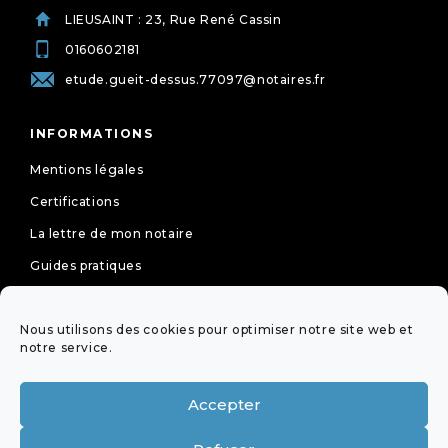
LIEUSAINT : 23, Rue René Cassin
0160602181
etude.gueit-dessus.77097@notaires.fr
INFORMATIONS
Mentions légales
Certifications
La lettre de mon notaire
Guides pratiques
Tarifs
Nous utilisons des cookies pour optimiser notre site web et
Politique de cookies (UE)
notre service.
Déclaration de confidentialité (UE)
Accepter
NEWSLETTER