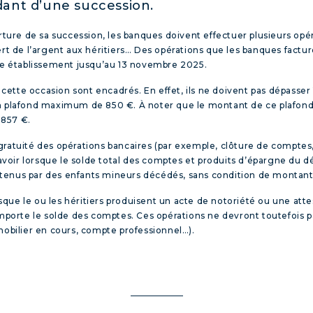
ant d’une succession.
rture de sa succession, les banques doivent effectuer plusieurs opér
ert de l’argent aux héritiers… Des opérations que les banques factu
que établissement jusqu’au 13 novembre 2025.
à cette occasion sont encadrés. En effet, ils ne doivent pas dépasse
un plafond maximum de 850 €. À noter que le montant de ce plafond
 857 €.
gratuité des opérations bancaires (par exemple, clôture de comptes,
avoir lorsque le solde total des comptes et produits d’épargne du déf
tenus par des enfants mineurs décédés, sans condition de montant
orsque le ou les héritiers produisent un acte de notoriété ou une att
 importe le solde des comptes. Ces opérations ne devront toutefois
mobilier en cours, compte professionnel…).