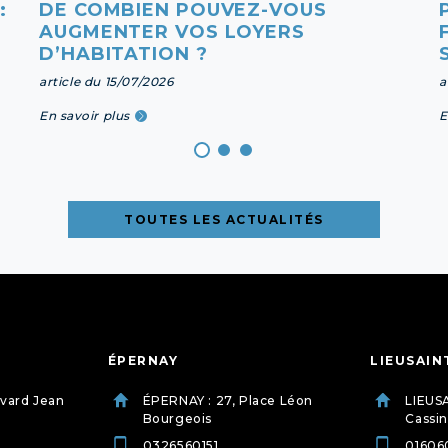
:
DE COMBIEN POUVEZ-VOUS
AUGMENTER VOS LOYERS
D’HABITATION ?
article du 15/07/2026
a
En savoir plus
E
TOUTES LES ACTUALITÉS
ÉPERNAY
LIEUSAIN
evard Jean
ÉPERNAY : 27, Place Léon
LIEUSA
Bourgeois
Cassin
0326560151
01606