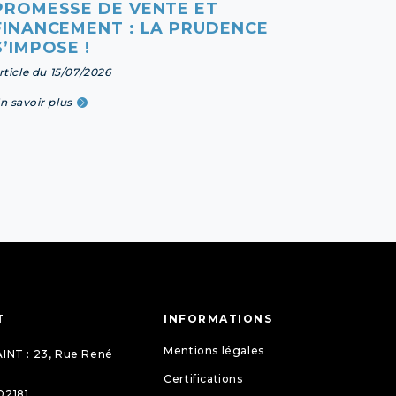
PROMESSE DE VENTE ET
FOND
FINANCEMENT : LA PRUDENCE
REND
S’IMPOSE !
article 
rticle du 15/07/2026
En savoi
n savoir plus
T
INFORMATIONS
Mentions légales
INT : 23, Rue René
Certifications
02181