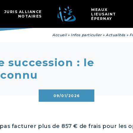
Les
MEAUX
JURIS ALLIANCE
LIEUSAINT
NOTAIRES
ÉPERNAY
Accueil
»
Infos particulier
»
Actualités
»
F
e succession : le
 connu
09/01/2026
as facturer plus de 857 € de frais pour les o