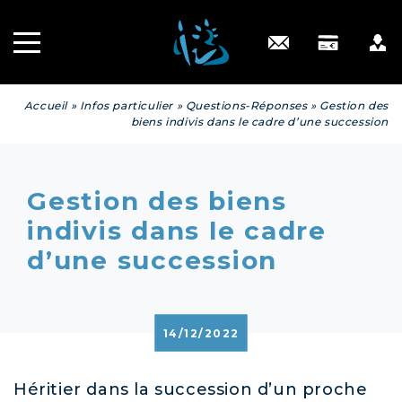
Recrutement
INGÉNIERIE
PATRIMONIALE
Engagé RSE
Contact
Accueil
»
Infos particulier
»
Questions-Réponses
»
Gestion des
biens indivis dans le cadre d’une succession
Gestion des biens
indivis dans le cadre
d’une succession
14/12/2022
Héritier dans la succession d’un proche