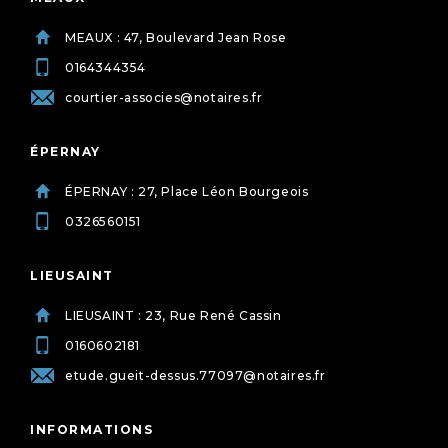
MEAUX : 47, Boulevard Jean Rose
0164344354
courtier-associes@notaires.fr
ÉPERNAY
ÉPERNAY : 27, Place Léon Bourgeois
0326560151
LIEUSAINT
LIEUSAINT : 23, Rue René Cassin
0160602181
etude.gueit-dessus.77097@notaires.fr
INFORMATIONS