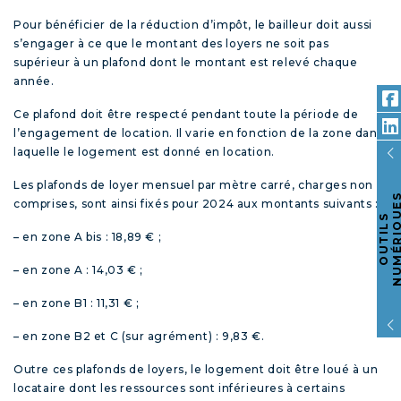
Pour bénéficier de la réduction d’impôt, le bailleur doit aussi
s’engager à ce que le montant des loyers ne soit pas
supérieur à un plafond dont le montant est relevé chaque
année.
Ce plafond doit être respecté pendant toute la période de
l’engagement de location. Il varie en fonction de la zone dans
laquelle le logement est donné en location.
Les plafonds de loyer mensuel par mètre carré, charges non
comprises, sont ainsi fixés pour 2024 aux montants suivants :
O
U
T
I
L
S
N
U
M
É
R
I
Q
U
E
– en zone A bis : 18,89 € ;
– en zone A : 14,03 € ;
– en zone B1 : 11,31 € ;
– en zone B2 et C (sur agrément) : 9,83 €.
Outre ces plafonds de loyers, le logement doit être loué à un
locataire dont les ressources sont inférieures à certains