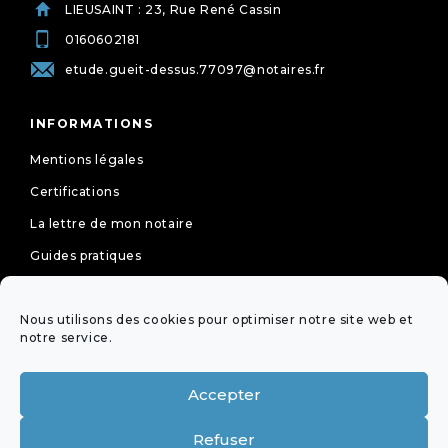
LIEUSAINT : 23, Rue René Cassin
0160602181
etude.gueit-dessus.77097@notaires.fr
INFORMATIONS
Mentions légales
Certifications
La lettre de mon notaire
Guides pratiques
Tarifs
Nous utilisons des cookies pour optimiser notre site web et
Politique de cookies (UE)
notre service.
Déclaration de confidentialité (UE)
Accepter
NEWSLETTER
Refuser