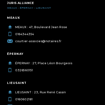
JURIS ALLIANCE
MEAUX - ÉPERNAY - LIEUSAINT
MEAUX
MEAUX : 47, Boulevard Jean Rose
0164344354
courtier-associes@notaires.fr
ÉPERNAY
ÉPERNAY : 27, Place Léon Bourgeois
0326560151
LIEUSAINT
LIEUSAINT : 23, Rue René Cassin
0160602181