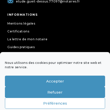
etude.gueit-dessus.77097@notaires.fr
INFORMATIONS
Mentions légales
Certifications
La lettre de mon notaire
Guides pratiques
Tarifs
Nous utilisons des cookies pour optimiser notre site web et
Politique de cookies (UE)
notre service.
Déclaration de confidentialité (UE)
Accepter
NEWSLETTER
Refuser
OFFICES ÉQUIPÉS DE LA
Préférences
VISIOCONFÉRENCE DE LA PROFESSION