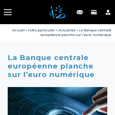
Recrutement
INGÉNIERIE
PATRIMONIALE
Engagé RSE
Contact
Accueil
»
Infos particulier
»
Actualités
»
La Banque centrale
européenne planche sur l’euro numérique
La Banque centrale
européenne planche
sur l’euro numérique