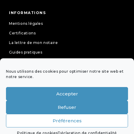
INFORMATIONS
Mentions légales
Certifications
La lettre de mon notaire
Guides pratiques
Tarifs
Politique de cookies (UE)
Nous utilisons des cookies pour optimiser notre site web et
notre service.
Déclaration de confidentialité (UE)
Accepter
NEWSLETTER
Refuser
OFFICES ÉQUIPÉS DE LA
Préférences
VISIOCONFÉRENCE DE LA PROFESSION
Politique de cookies
Déclaration de confidentialité