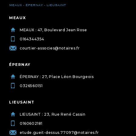
MEAUX - ÉPERNAY - LIEUSAINT
MEAUX
MEAUX : 47, Boulevard Jean Rose
0164344354
courtier-associes@notaires.fr
ÉPERNAY
ÉPERNAY : 27, Place Léon Bourgeois
0326560151
LIEUSAINT
LIEUSAINT : 23, Rue René Cassin
0160602181
etude.gueit-dessus.77097@notaires.fr