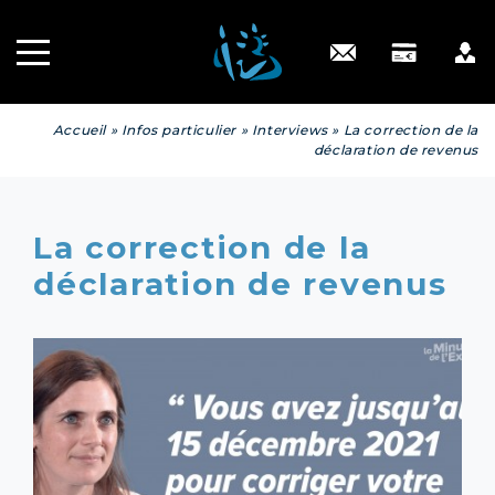
Recrutement
INGÉNIERIE
PATRIMONIALE
Engagé RSE
Contact
Accueil
»
Infos particulier
»
Interviews
»
La correction de la
déclaration de revenus
La correction de la
déclaration de revenus