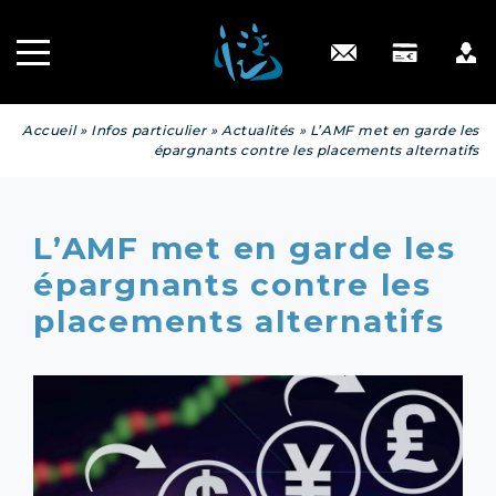
Recrutement
INGÉNIERIE
PATRIMONIALE
Engagé RSE
Contact
Accueil
»
Infos particulier
»
Actualités
»
L’AMF met en garde les
épargnants contre les placements alternatifs
L’AMF met en garde les
épargnants contre les
placements alternatifs