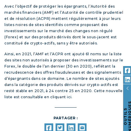
Avec l’objectif de protéger les épargnants, l’Autorité des
marchés financiers (AMF) et l’Autorité de contrôle prudentiel
et de résolution (ACPR) mettent régulièrement à jour leurs
listes noires de sites identifiés comme proposant des
investissements sur le marché des changes non régulé
(Forex) et sur des produits dérivés dont le sous-jacent est
constitué de crypto-actifs, sans y être autorisés.
Ainsi, en 2021, l’AMF et l’ACPR ont ajouté 61 noms sur la liste
des sites non autorisés à proposer des investissements sur le
Forex, le double de l’an dernier (30 en 2020), reflétant la
recrudescence des offres frauduleuses et des signalements
d’épargnants dans ce domaine. Le nombre de sites ajoutés
dans la catégorie des produits dérivés sur crypto-actifs est
resté stable en 2021, à 24 contre 25 en 2020. Cette nouvelle
liste est consultable en
cliquant ici
.
O
U
T
I
L
S
N
U
M
É
R
I
Q
U
E
PARTAGER :