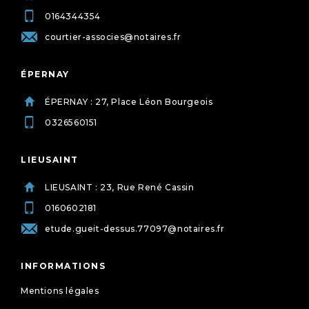
0164344354
courtier-associes@notaires.fr
ÉPERNAY
ÉPERNAY : 27, Place Léon Bourgeois
0326560151
LIEUSAINT
LIEUSAINT : 23, Rue René Cassin
0160602181
etude.gueit-dessus.77097@notaires.fr
INFORMATIONS
Mentions légales