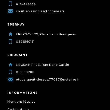
0164344354
courtier-associes@notaires.fr
ÉPERNAY
ÉPERNAY : 27, Place Léon Bourgeois
0326560151
LIEUSAINT
LIEUSAINT : 23, Rue René Cassin
0160602181
etude.gueit-dessus.77097@notaires.fr
INFORMATIONS
Mentions légales
Certifications