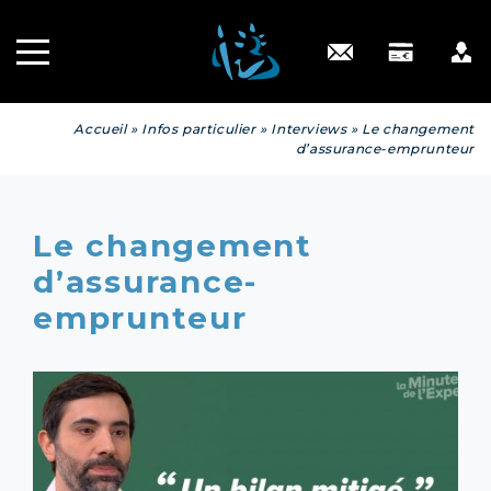
Recrutement
INGÉNIERIE
PATRIMONIALE
Engagé RSE
Contact
Accueil
»
Infos particulier
»
Interviews
»
Le changement
d’assurance-emprunteur
Le changement
d’assurance-
emprunteur