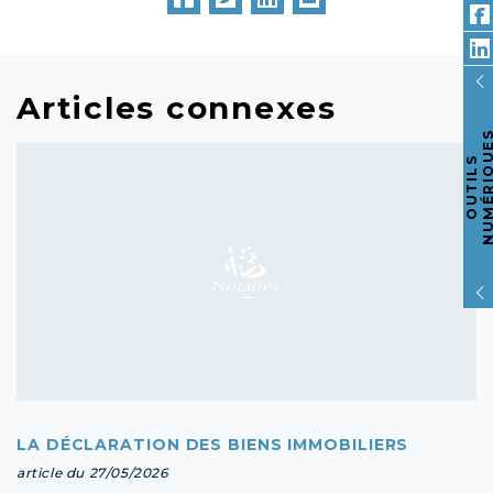
Articles connexes
O
U
T
I
L
S
N
U
M
É
R
I
Q
U
E
LA DÉCLARATION DES BIENS IMMOBILIERS
article du 27/05/2026