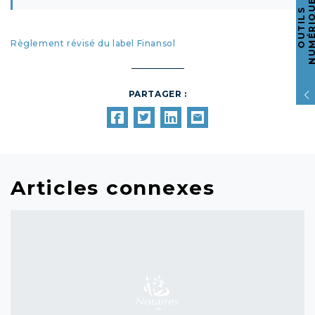
O
U
T
I
L
S
N
U
M
É
R
I
Q
U
E
Règlement révisé du label Finansol
PARTAGER :
Articles connexes