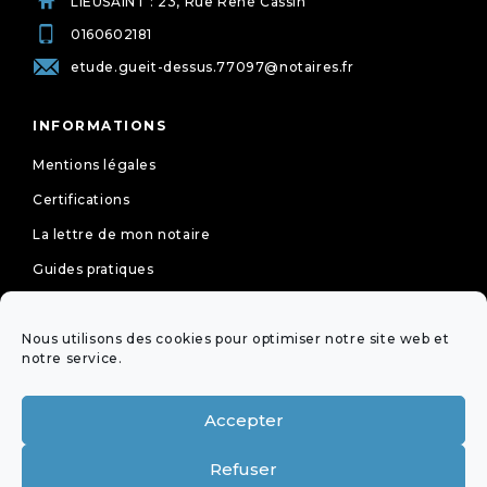
LIEUSAINT : 23, Rue René Cassin
0160602181
etude.gueit-dessus.77097@notaires.fr
INFORMATIONS
Mentions légales
Certifications
La lettre de mon notaire
Guides pratiques
Tarifs
Nous utilisons des cookies pour optimiser notre site web et
Politique de cookies (UE)
notre service.
Déclaration de confidentialité (UE)
Accepter
NEWSLETTER
Refuser