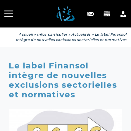
Recrutement
INGÉNIERIE
PATRIMONIALE
Engagé RSE
Contact
Accueil
»
Infos particulier
»
Actualités
»
Le label Finansol
intègre de nouvelles exclusions sectorielles et normatives
Le label Finansol
intègre de nouvelles
exclusions sectorielles
et normatives