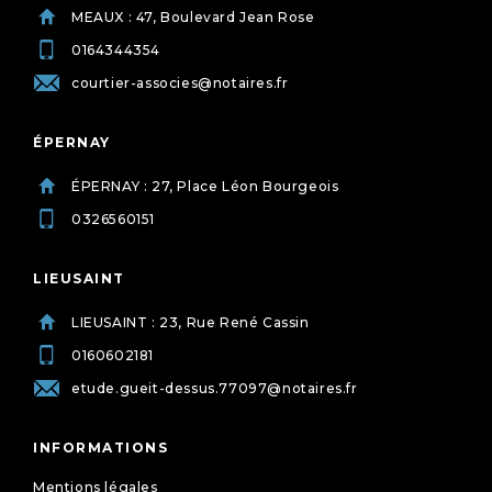
MEAUX : 47, Boulevard Jean Rose
0164344354
courtier-associes@notaires.fr
ÉPERNAY
ÉPERNAY : 27, Place Léon Bourgeois
0326560151
LIEUSAINT
LIEUSAINT : 23, Rue René Cassin
0160602181
etude.gueit-dessus.77097@notaires.fr
INFORMATIONS
Mentions légales