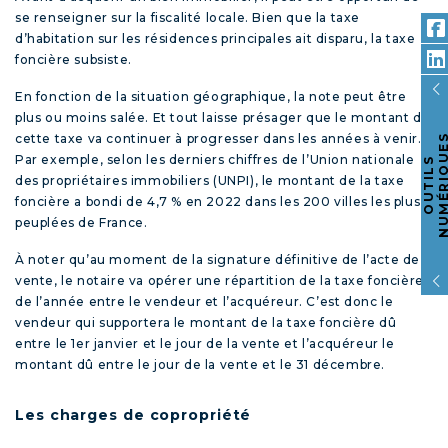
se renseigner sur la fiscalité locale. Bien que la taxe
d’habitation sur les résidences principales ait disparu, la taxe
foncière subsiste.
En fonction de la situation géographique, la note peut être
plus ou moins salée. Et tout laisse présager que le montant de
cette taxe va continuer à progresser dans les années à venir.
Par exemple, selon les derniers chiffres de l’Union nationale
O
U
T
I
L
S
N
U
M
É
R
I
Q
U
E
des propriétaires immobiliers (UNPI), le montant de la taxe
foncière a bondi de 4,7 % en 2022 dans les 200 villes les plus
peuplées de France.
À noter qu’au moment de la signature définitive de l’acte de
vente, le notaire va opérer une répartition de la taxe foncière
de l’année entre le vendeur et l’acquéreur. C’est donc le
vendeur qui supportera le montant de la taxe foncière dû
entre le 1
er
janvier et le jour de la vente et l’acquéreur le
montant dû entre le jour de la vente et le 31 décembre.
Les charges de copropriété