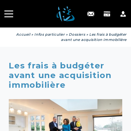
Recrutement
INGÉNIERIE
PATRIMONIALE
Engagé RSE
Contact
Accueil
»
Infos particulier
»
Dossiers
»
Les frais à budgéter
avant une acquisition immobilière
Les frais à budgéter
avant une acquisition
immobilière