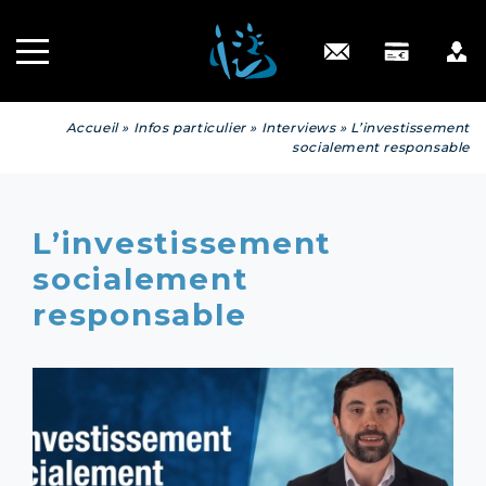
Recrutement
INGÉNIERIE
PATRIMONIALE
Engagé RSE
Contact
Accueil
»
Infos particulier
»
Interviews
»
L’investissement
socialement responsable
L’investissement
socialement
responsable