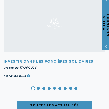
O
U
T
I
L
S
N
U
M
É
R
I
Q
U
E
INVESTIR DANS LES FONCIÈRES SOLIDAIRES
article du 17/06/2026
En savoir plus
TOUTES LES ACTUALITÉS