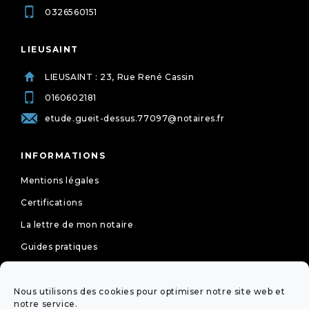
0326560151
LIEUSAINT
LIEUSAINT : 23, Rue René Cassin
0160602181
etude.gueit-dessus.77097@notaires.fr
INFORMATIONS
Mentions légales
Certifications
La lettre de mon notaire
Guides pratiques
Tarifs
Politique de cookies (UE)
Nous utilisons des cookies pour optimiser notre site web et
notre service.