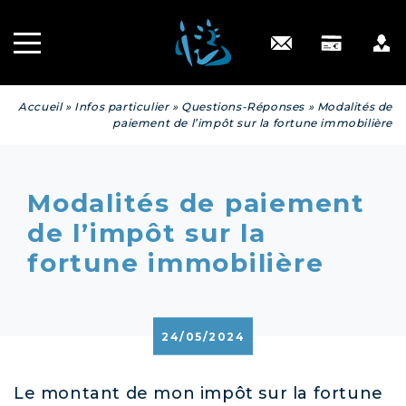
Recrutement
INGÉNIERIE
PATRIMONIALE
Engagé RSE
Contact
Accueil
»
Infos particulier
»
Questions-Réponses
»
Modalités de
paiement de l’impôt sur la fortune immobilière
Modalités de paiement
de l’impôt sur la
fortune immobilière
24/05/2024
Le montant de mon impôt sur la fortune