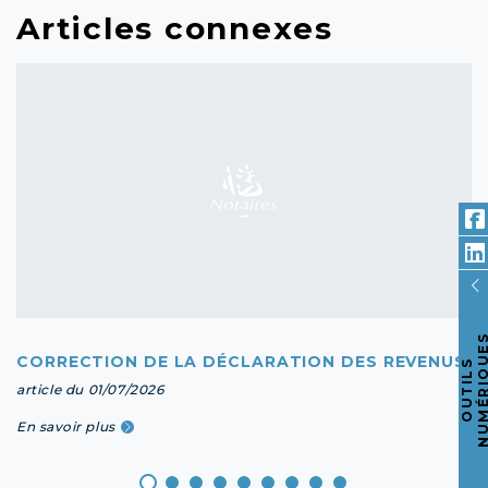
Articles connexes
CORRECTION DE LA DÉCLARATION DES REVENUS
O
U
T
I
L
S
N
U
M
É
R
I
Q
U
E
article du 01/07/2026
En savoir plus