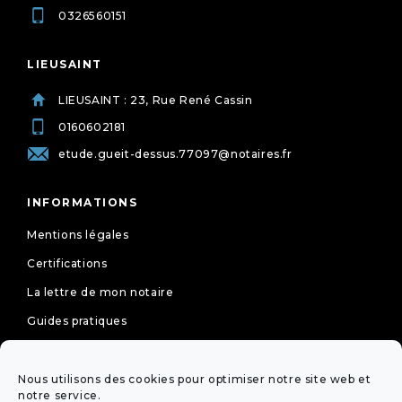
0326560151
LIEUSAINT
LIEUSAINT : 23, Rue René Cassin
0160602181
etude.gueit-dessus.77097@notaires.fr
INFORMATIONS
Mentions légales
Certifications
La lettre de mon notaire
Guides pratiques
Tarifs
Politique de cookies (UE)
Nous utilisons des cookies pour optimiser notre site web et
notre service.