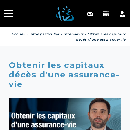
Recrutement
INGÉNIERIE
PATRIMONIALE
Engagé RSE
Contact
Accueil
»
Infos particulier
»
Interviews
»
Obtenir les capitaux
décès d’une assurance-vie
Obtenir les capitaux
décès d’une assurance-
vie