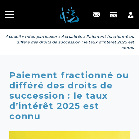
Recrutement
INGÉNIERIE
PATRIMONIALE
Engagé RSE
Contact
Accueil
»
Infos particulier
»
Actualités
»
Paiement fractionné ou
différé des droits de succession : le taux d’intérêt 2025 est
connu
Paiement fractionné ou
différé des droits de
succession : le taux
d’intérêt 2025 est
connu