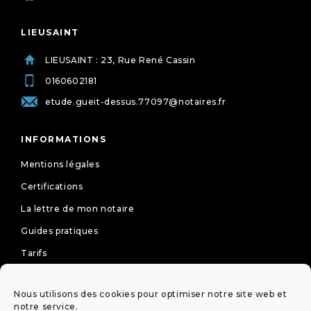
LIEUSAINT
LIEUSAINT : 23, Rue René Cassin
0160602181
etude.gueit-dessus.77097@notaires.fr
INFORMATIONS
Mentions légales
Certifications
La lettre de mon notaire
Guides pratiques
Tarifs
Politique de cookies (UE)
Nous utilisons des cookies pour optimiser notre site web et
Déclaration de confidentialité (UE)
notre service.