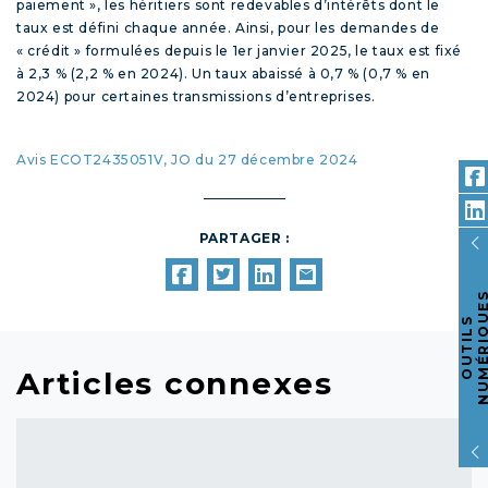
paiement », les héritiers sont redevables d’intérêts dont le
taux est défini chaque année. Ainsi, pour les demandes de
« crédit » formulées depuis le 1er janvier 2025, le taux est fixé
à 2,3 % (2,2 % en 2024). Un taux abaissé à 0,7 % (0,7 % en
2024) pour certaines transmissions d’entreprises.
Avis ECOT2435051V, JO du 27 décembre 2024
PARTAGER :
O
U
T
I
L
S
N
U
M
É
R
I
Q
U
E
Articles connexes