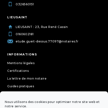
0326560151
LIEUSAINT
LIEUSAINT : 23, Rue René Cassin
0160602181
etude.gueit-dessus.77097@notaires.fr
INFORMATIONS
Mentions légales
Certifications
La lettre de mon notaire
Guides pratiques
Tarifs
Politique de cookies (UE)
Nous utilisons des cookies pour optimiser notre site web et
notre service.