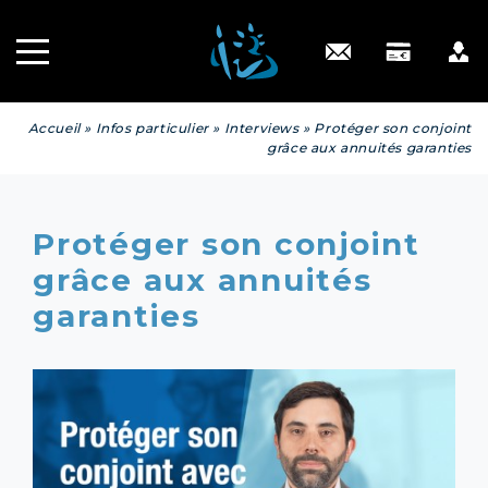
Recrutement
INGÉNIERIE
PATRIMONIALE
Engagé RSE
Contact
Accueil
»
Infos particulier
»
Interviews
»
Protéger son conjoint
grâce aux annuités garanties
Protéger son conjoint
grâce aux annuités
garanties