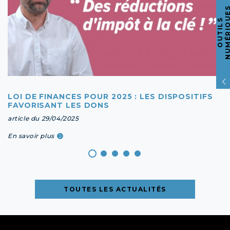
O
U
T
I
L
S
N
U
M
É
R
I
Q
U
E
LOI DE FINANCES POUR 2025 : LES DISPOSITIFS
FAVORISANT LES DONS
article du 29/04/2025
En savoir plus
TOUTES LES ACTUALITÉS