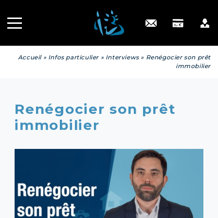
Recrutement
INGÉNIERIE
PATRIMONIALE
Engagé RSE
Contact
Accueil
»
Infos particulier
»
Interviews
»
Renégocier son prêt
immobilier
Renégocier son prêt
immobilier