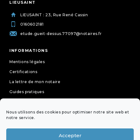
LIEUSAINT
LIEUSAINT : 23, Rue René Cassin
0160602181
etude.gueit-dessus.77097@notaires.fr
INFORMATIONS
Mentions légales
Certifications
La lettre de mon notaire
Guides pratiques
Tarifs
Politique de cookies (UE)
Nous utilisons des cookies pour optimiser notre site web et
notre service.
Déclaration de confidentialité (UE)
Accepter
NEWSLETTER