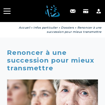
Recrutement
INGÉNIERIE
PATRIMONIALE
Engagé RSE
Contact
Accueil
»
Infos particulier
»
Dossiers
»
Renoncer à une
succession pour mieux transmettre
Renoncer à une
succession pour mieux
transmettre