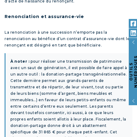
d’acte de naissance du renonçant.
Renonciation et assurance-vie
La renonciation à une succession n’emporte pas la
renonciation au bénéfice d’un contrat d’assurance-vie dont le
renonçant est désigné en tant que bénéficiaire.
À noter :
pour réaliser une transmission de patrimoine
O
U
T
I
L
S
N
U
M
É
R
I
Q
U
E
avec un saut de génération, il est possible de faire appel à
un autre outil : la donation-partage transgénérationnelle.
Cette dernière permet aux grands-parents de
transmettre et de répartir, de leur vivant, tout ou partie
de leurs biens (somme d’argent, biens meubles et
immeubles…) en faveur de leurs petits-enfants ou même
entre certains d’entre eux seulement. Les parents
devant toutefois consentir, ici aussi, à ce que leurs
propres enfants soient allotis à leur place. Fiscalement, la
donation-partage donne droit à un abattement
spécifique de 31 865 € pour chaque petit-enfant. Cet