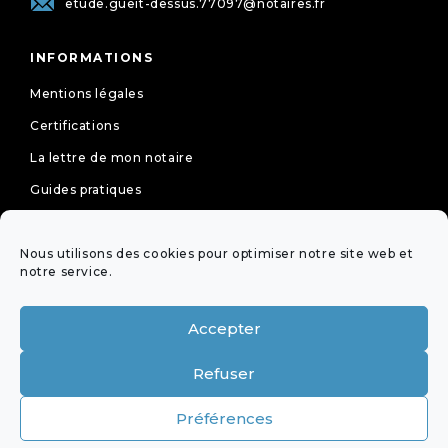
etude.gueit-dessus.77097@notaires.fr
INFORMATIONS
Mentions légales
Certifications
La lettre de mon notaire
Guides pratiques
Tarifs
Nous utilisons des cookies pour optimiser notre site web et
Politique de cookies (UE)
notre service.
Déclaration de confidentialité (UE)
Accepter
NEWSLETTER
Refuser
OFFICES ÉQUIPÉS DE LA
Préférences
VISIOCONFÉRENCE DE LA PROFESSION