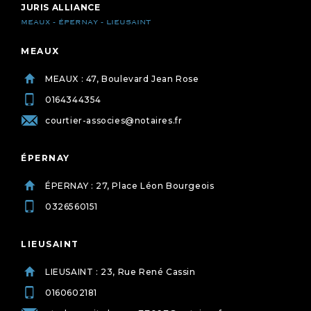
JURIS ALLIANCE
MEAUX - ÉPERNAY - LIEUSAINT
MEAUX
MEAUX : 47, Boulevard Jean Rose
0164344354
courtier-associes@notaires.fr
ÉPERNAY
ÉPERNAY : 27, Place Léon Bourgeois
0326560151
LIEUSAINT
LIEUSAINT : 23, Rue René Cassin
0160602181