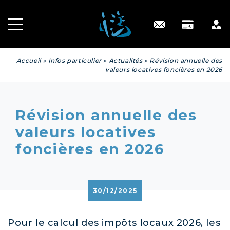
Recrutement
INGÉNIERIE
PATRIMONIALE
Engagé RSE
Contact
Accueil
»
Infos particulier
»
Actualités
»
Révision annuelle des
valeurs locatives foncières en 2026
Révision annuelle des
valeurs locatives
foncières en 2026
30/12/2025
Pour le calcul des impôts locaux 2026, les