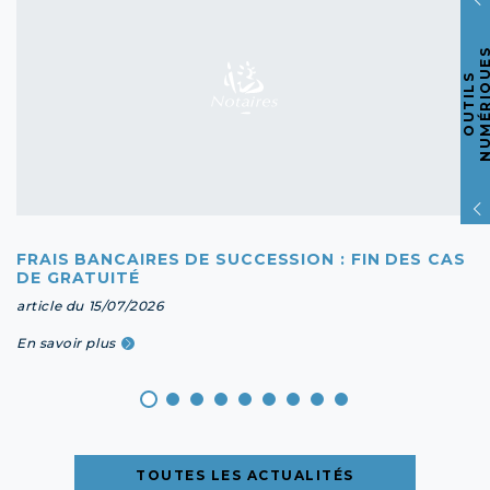
O
U
T
I
L
S
N
U
M
É
R
I
Q
U
E
FRAIS BANCAIRES DE SUCCESSION : FIN DES CAS
DE GRATUITÉ
article du 15/07/2026
En savoir plus
TOUTES LES ACTUALITÉS