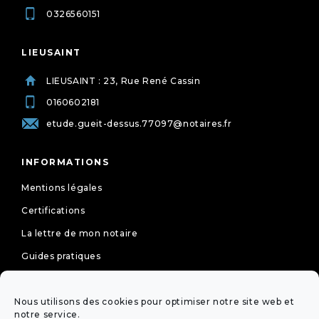
0326560151
LIEUSAINT
LIEUSAINT : 23, Rue René Cassin
0160602181
etude.gueit-dessus.77097@notaires.fr
INFORMATIONS
Mentions légales
Certifications
La lettre de mon notaire
Guides pratiques
Tarifs
Nous utilisons des cookies pour optimiser notre site web et
Politique de cookies (UE)
notre service.