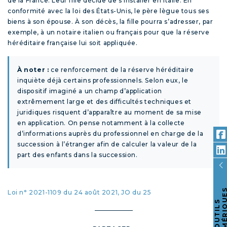
de la France. Leur fille décide de s’installer en Italie. En
conformité avec la loi des États-Unis, le père lègue tous ses
biens à son épouse. À son décès, la fille pourra s’adresser, par
exemple, à un notaire italien ou français pour que la réserve
héréditaire française lui soit appliquée.
À noter :
ce renforcement de la réserve héréditaire
inquiète déjà certains professionnels. Selon eux, le
dispositif imaginé a un champ d’application
extrêmement large et des difficultés techniques et
juridiques risquent d’apparaître au moment de sa mise
en application. On pense notamment à la collecte
d’informations auprès du professionnel en charge de la
succession à l’étranger afin de calculer la valeur de la
part des enfants dans la succession.
Loi n° 2021-1109 du 24 août 2021, JO du 25
O
U
T
I
L
S
N
U
M
É
R
I
Q
U
E