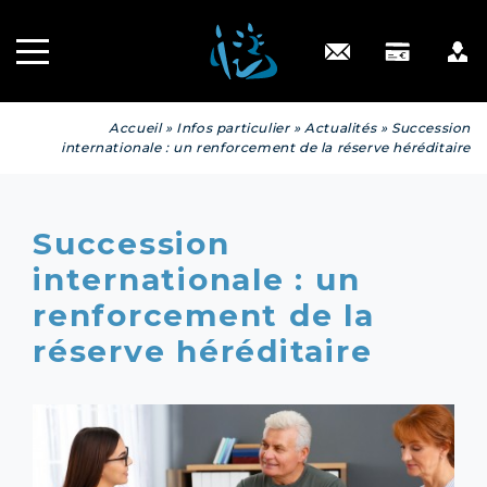
Recrutement
INGÉNIERIE
PATRIMONIALE
Engagé RSE
Contact
Accueil
»
Infos particulier
»
Actualités
»
Succession
internationale : un renforcement de la réserve héréditaire
Succession
internationale : un
renforcement de la
réserve héréditaire