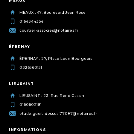
MEAUX
MEAUX : 47, Boulevard Jean Rose
0164344354
courtier-associes@notaires.fr
ÉPERNAY
ÉPERNAY : 27, Place Léon Bourgeois
0326560151
LIEUSAINT
LIEUSAINT : 23, Rue René Cassin
0160602181
etude.gueit-dessus.77097@notaires.fr
INFORMATIONS