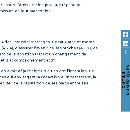
eur sphère familiale. Une pratique répandue
mission de leur patrimoine.
59 % des Français interrogés. Ce taux atteint même
46 %), d’assurer l’avenir de ses proches (42 %), de
sant de la donation traduit un changement de
on et d’accompagnement actif.
S
 en avoir déjà rédigé un ou en ont l’intention. Ce
O
U
T
I
L
S
N
U
M
É
R
I
Q
U
E
nes qui envisagent la rédaction d’un testament, la
écider de la répartition de ses biens entre ses