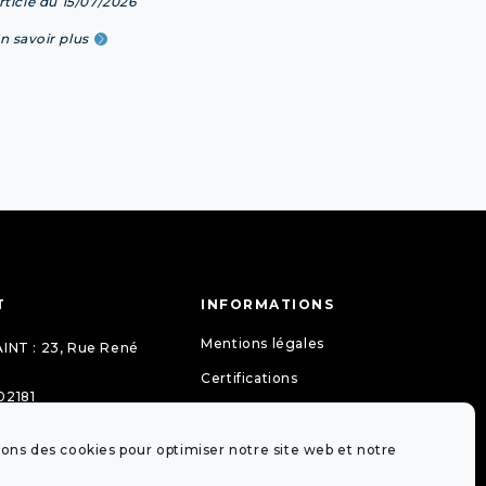
rticle du 15/07/2026
En savoi
n savoir plus
T
INFORMATIONS
Mentions légales
INT : 23, Rue René
Certifications
02181
La lettre de mon notaire
gueit-
Guides pratiques
s.77097@notaires.fr
sons des cookies pour optimiser notre site web et notre
Tarifs