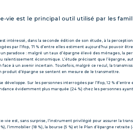
vie est le principal outil utilisé par les fam
est intéressé, dans la seconde édition de son étude, à la perception
gées par l’Ifop, 71 % d’entre elles estiment aujourd’hui pouvoir êtr
er un paradoxe : malgré un taux d’épargne élevé des ménages, la pe
 et au ralentissement économique. L’étude précisant que l’épargne, 
face à un avenir incertain. Toutefois, malgré ce recul, la transmiss
n produit d’épargne se sentent en mesure de le transmettre.
 développe. Sur les personnes interrogées par l’Ifop, 12 % d’entre el
 tendance évidemment plus marquée (24 %) chez les personnes ayant 
ce-vie est, sans surprise, l’instrument privilégié pour assurer la tra
%), l’immobilier (18 %), la bourse (5 %) et le Plan d’épargne retraite (