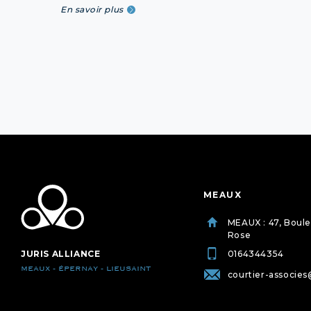
En savoir plus
MEAUX
MEAUX : 47, Boul
Rose
JURIS ALLIANCE
0164344354
MEAUX - ÉPERNAY - LIEUSAINT
courtier-associes