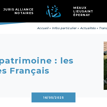
Les
MEAUX
JURIS ALLIANCE
LIEUSAINT
NOTAIRES
ÉPERNAY
Accueil
»
Infos particulier
»
Actualités
»
Trans
patrimoine : les
es Français
16/05/2025