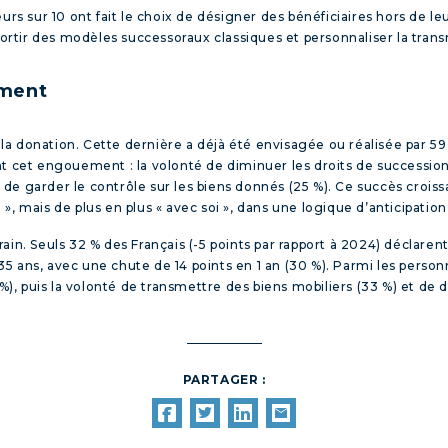
urs sur 10 ont fait le choix de désigner des bénéficiaires hors de l
rtir des modèles successoraux classiques et personnaliser la trans
ament
 : la donation. Cette dernière a déjà été envisagée ou réalisée par 
t cet engouement : la volonté de diminuer les droits de succession (
de garder le contrôle sur les biens donnés (25 %). Ce succès crois
», mais de plus en plus « avec soi », dans une logique d’anticipati
in. Seuls 32 % des Français (-5 points par rapport à 2024) déclarent
5 ans, avec une chute de 14 points en 1 an (30 %). Parmi les person
 %), puis la volonté de transmettre des biens mobiliers (33 %) et de d
PARTAGER :