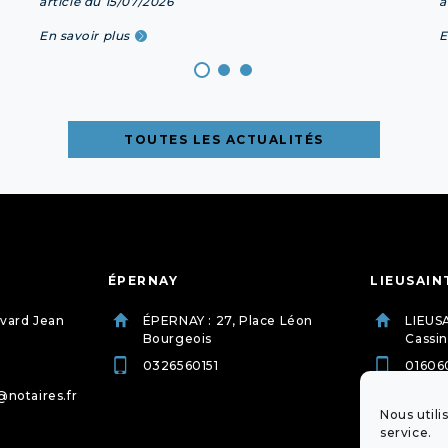
article du 15/07/2026
a
En savoir plus
E
TOUTES LES ACTUALITÉS
ÉPERNAY
LIEUSAIN
evard Jean
ÉPERNAY : 27, Place Léon
LIEUSA
Bourgeois
Cassin
0326560151
01606
@notaires.fr
etude.
dessu
Nous utili
service.