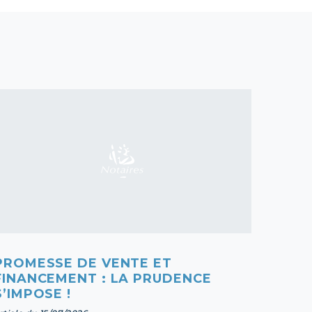
PROMESSE DE VENTE ET
FOND
FINANCEMENT : LA PRUDENCE
REND
S’IMPOSE !
article 