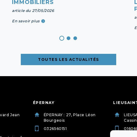
IMMOBILIERS
article du 27/05/2026
a
En savoir plus
E
TOUTES LES ACTUALITÉS
ÉPERNAY
LIEUSAIN
evard Jean
ÉPERNAY : 27, Place Léon
LIEUSA
Bourgeois
Cassin
0326560151
01606