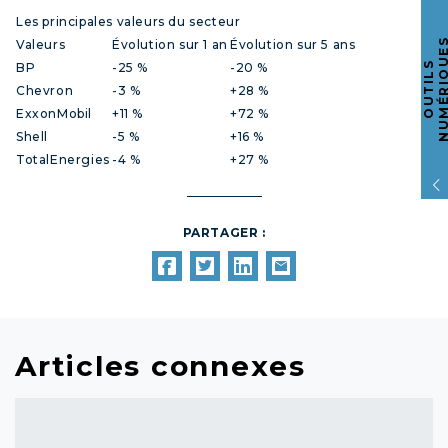
Les principales valeurs du secteur
Valeurs
Évolution sur 1 an
Évolution sur 5 ans
O
U
T
I
L
S
N
U
M
É
R
I
Q
U
E
BP
-25 %
-20 %
Chevron
-3 %
+28 %
ExxonMobil
+11 %
+72 %
Shell
-5 %
+16 %
TotalEnergies
-4 %
+27 %
PARTAGER :
Articles connexes