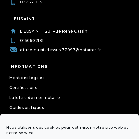
0326560151
LIEUSAINT
LIEUSAINT : 23, Rue René Cassin
0160602181
etude.gueit-dessus.77097@notaires.fr
INFORMATIONS
Mentions légales
Certifications
La lettre de mon notaire
Guides pratiques
Tarifs
Nous utilisons des cookies pour optimiser notre site web et
Politique de cookies (UE)
notre service.
Déclaration de confidentialité (UE)