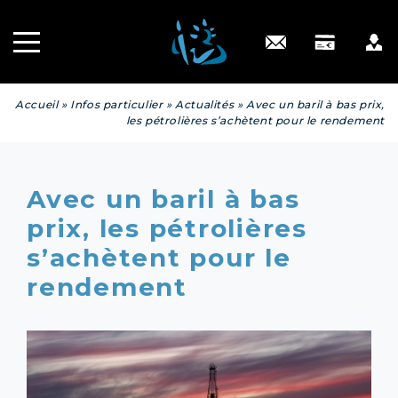
Recrutement
INGÉNIERIE
PATRIMONIALE
Engagé RSE
Contact
Accueil
»
Infos particulier
»
Actualités
»
Avec un baril à bas prix,
les pétrolières s’achètent pour le rendement
Avec un baril à bas
prix, les pétrolières
s’achètent pour le
rendement