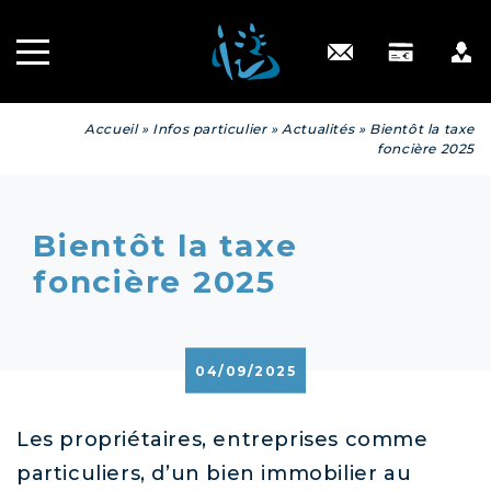
Recrutement
INGÉNIERIE
PATRIMONIALE
Engagé RSE
Contact
Accueil
»
Infos particulier
»
Actualités
»
Bientôt la taxe
foncière 2025
Bientôt la taxe
foncière 2025
04/09/2025
Les propriétaires, entreprises comme
particuliers, d’un bien immobilier au