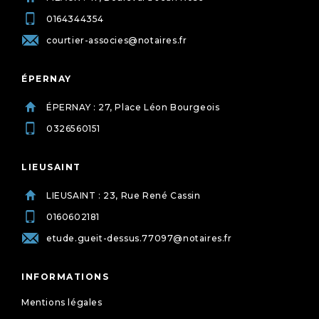
0164344354
courtier-associes@notaires.fr
ÉPERNAY
ÉPERNAY : 27, Place Léon Bourgeois
0326560151
LIEUSAINT
LIEUSAINT : 23, Rue René Cassin
0160602181
etude.gueit-dessus.77097@notaires.fr
INFORMATIONS
Mentions légales