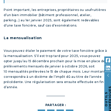
Point important, les entreprises, propriétaires ou usufruitières
d’un bien immobilier (bâtiment professionnel, atelier,
parking…) au 1
er
janvier 2025, sont également redevables
d’une taxe foncière, sauf cas d’exonérations.
La mensualisation
Vous pouvez étaler le paiement de votre taxe foncière grâce à
la mensualisation. S’il est trop tard pour 2025, vous pouvez
opter jusqu’au 15 décembre prochain pour la mise en place de
prélèvements mensuels de janvier à octobre 2026, soit
10 mensualités prélevées le 15 de chaque mois. Leur montant
correspondra à un dixième de l’impôt dû au titre de l’année
précédente. Une régularisation sera ensuite effectuée en fin
d’année.
O
U
T
I
L
S
N
U
M
É
R
I
Q
U
E
PARTAGER :