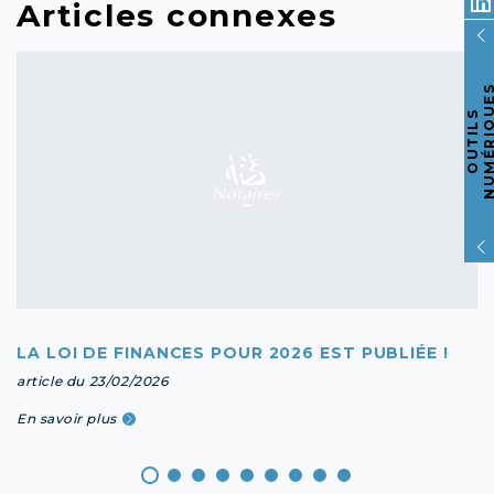
Articles connexes
O
U
T
I
L
S
N
U
M
É
R
I
Q
U
E
LA LOI DE FINANCES POUR 2026 EST PUBLIÉE !
article du 23/02/2026
En savoir plus