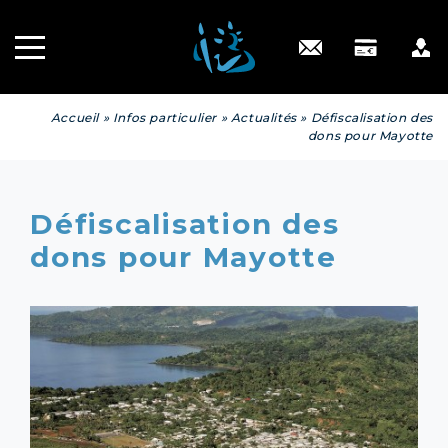
Recrutement
INGÉNIERIE
PATRIMONIALE
Engagé RSE
Contact
Accueil
»
Infos particulier
»
Actualités
»
Défiscalisation des
dons pour Mayotte
Défiscalisation des
dons pour Mayotte