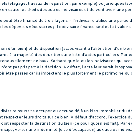
iels (élagage, travaux de réparation, par exemple) ou juridiques (so
 en cause les droits des autres indivisaires et doivent avoir une p
re peut être financé de trois façons :
– l’indivisaire utilise une partie 
ui les dépenses nécessaires ;
– l’indivisaire finance seul et fait valoir
ion d’un bien) et de disposition (actes visant à l’aliénation d’un bi
soumis à la majorité des deux tiers une liste d’actes particuliers. Par
le renouvellement de baux. Sachant que le ou les indivisaires qui acc
i n’ont pas pris part à la décision. À défaut, l’acte leur serait ino
voir être passés car ils impactent le plus fortement le patrimoine d
divisaire souhaite occuper ou occupe déjà un bien immobilier du défun
et respecter leurs droits sur ce bien. À défaut d’accord, l’exercice d
sé doit respecter la destination du bien (ce pour quoi il est fait). Par
 principe, verser une indemnité (dite d’occupation) aux autres indiv