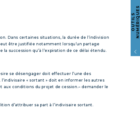
S
O
U
T
I
L
S
N
U
M
É
R
I
Q
U
E
 Dans certaines situations, la durée de l’indivision
 peut être justifiée notamment lorsqu’un partage
de la succession qu’à l’expiration de ce délai étendu.
 désire se désengager doit effectuer l’une des
’indivisaire « sortant » doit en informer les autres
et aux conditions du projet de cession.
–
demander le
ion d’attribuer sa part à l’indivisaire sortant.