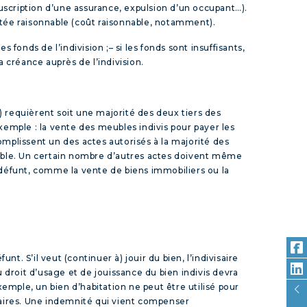
uscription d’une assurance, expulsion d’un occupant…).
ortée raisonnable (coût raisonnable, notamment).
des fonds de l’indivision ;
– si les fonds sont insuffisants,
 sa créance auprès de l’indivision.
en) requièrent soit une majorité des deux tiers des
 exemple : la vente des meubles indivis pour payer les
omplissent un des actes autorisés à la majorité des
pposable. Un certain nombre d’autres actes doivent même
u défunt, comme la vente de biens immobiliers ou la
t. S’il veut (continuer à) jouir du bien, l’indivisaire
u droit d’usage et de jouissance du bien indivis devra
 exemple, un bien d’habitation ne peut être utilisé pour
isaires. Une indemnité qui vient compenser