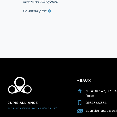
article du 15/07/2026
En savoir plus
MEAUX
MEAUX : 47, Boul
Rose
JURIS ALLIANCE
0164344354
MEAUX - ÉPERNAY - LIEUSAINT
courtier-associes