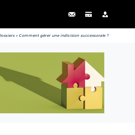
 actus
ossiers
»
Comment gérer une indivision successorale ?