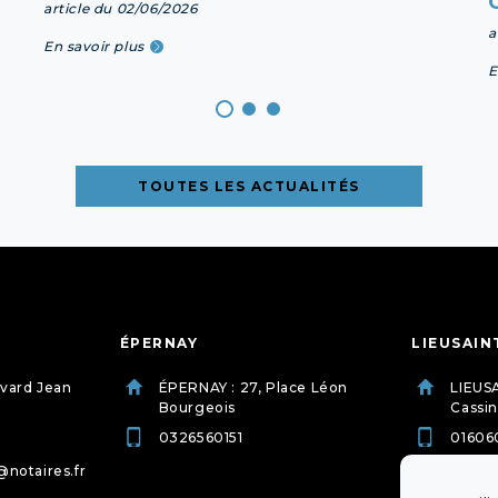
article du 02/06/2026
a
En savoir plus
E
TOUTES LES ACTUALITÉS
ÉPERNAY
LIEUSAIN
evard Jean
ÉPERNAY : 27, Place Léon
LIEUSA
Bourgeois
Cassin
0326560151
01606
@notaires.fr
etude.
dessu