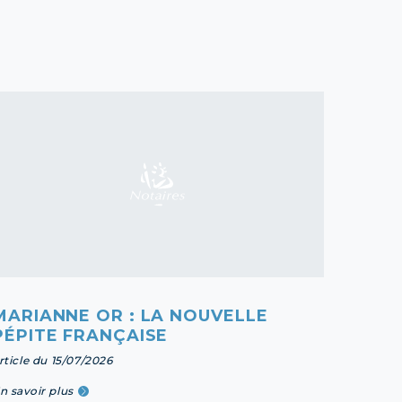
MARIANNE OR : LA NOUVELLE
PROT
PÉPITE FRANÇAISE
PLAN
rticle du 15/07/2026
article 
n savoir plus
En savoi