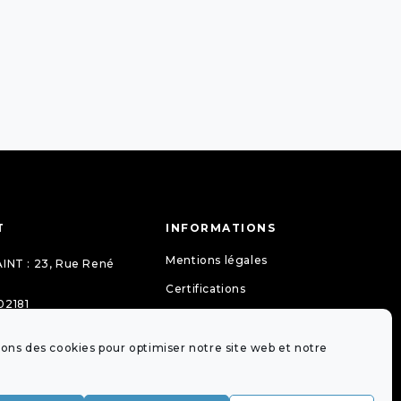
T
INFORMATIONS
Mentions légales
INT : 23, Rue René
Certifications
02181
La lettre de mon notaire
gueit-
Guides pratiques
s.77097@notaires.fr
sons des cookies pour optimiser notre site web et notre
Tarifs