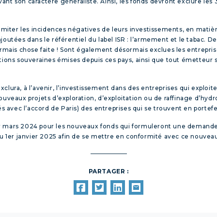
ervant son caractère généraliste. Ainsi, les fonds devront exclure le
 limiter les incidences négatives de leurs investissements, en mat
joutées dans le référentiel du label ISR : l’armement et le tabac. D
ormais chose faite ! Sont également désormais exclues les entreprise
ligations souveraines émises depuis ces pays, ainsi que tout émetteu
l exclura, à l’avenir, l’investissement dans des entreprises qui expl
uveaux projets d’exploration, d’exploitation ou de raffinage d’hydro
és avec l’accord de Paris) des entreprises qui se trouvent en portefe
r
mars 2024 pour les nouveaux fonds qui formuleront une demande de 
u 1
er
janvier 2025 afin de se mettre en conformité avec ce nouveau
PARTAGER :