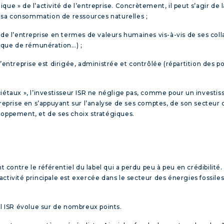
ue » de l’activité de l’entreprise. Concrètement, il peut s’agir de l
 sa consommation de ressources naturelles ;
 l’entreprise en termes de valeurs humaines vis-à-vis de ses collab
ique de rémunération…) ;
’entreprise est dirigée, administrée et contrôlée (répartition des po
taux », l’investisseur ISR ne néglige pas, comme pour un investisseme
l’entreprise en s’appuyant sur l’analyse de ses comptes, de son secte
loppement, et de ses choix stratégiques.
ontre le référentiel du label qui a perdu peu à peu en crédibilité. 
 l’activité principale est exercée dans le secteur des énergies fossi
el ISR évolue sur de nombreux points.