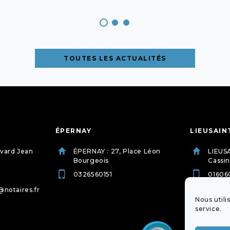
TOUTES LES ACTUALITÉS
ÉPERNAY
LIEUSAIN
evard Jean
ÉPERNAY : 27, Place Léon
LIEUSA
Bourgeois
Cassin
0326560151
01606
@notaires.fr
etude.
dessu
Nous utili
service.