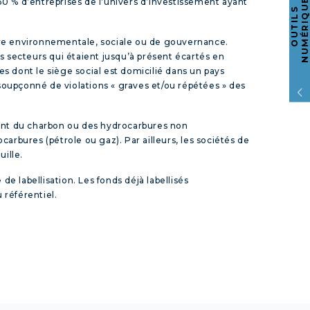
S
s 30 % d’entreprises de l’univers d’investissement ayant
O
U
T
I
L
S
N
U
M
É
R
I
Q
U
E
ière environnementale, sociale ou de gouvernance.
es secteurs qui étaient jusqu’à présent écartés en
s dont le siège social est domicilié dans un pays
r soupçonné de violations « graves et/ou répétées » des
oitent du charbon ou des hydrocarbures non
carbures (pétrole ou gaz). Par ailleurs, les sociétés de
uille.
labellisation. Les fonds déjà labellisés
 référentiel.