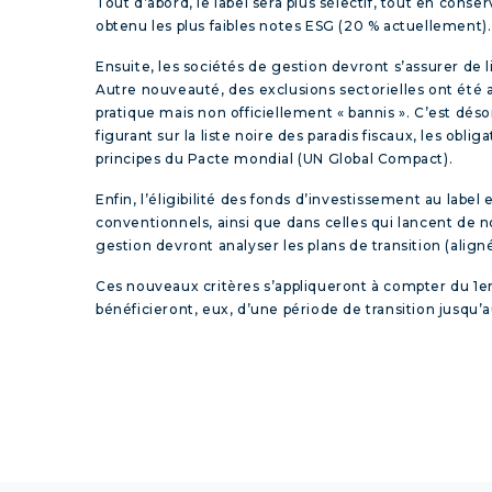
Tout d’abord, le label sera plus sélectif, tout en cons
obtenu les plus faibles notes ESG (20 % actuellement).
Ensuite, les sociétés de gestion devront s’assurer de
Autre nouveauté, des exclusions sectorielles ont été a
pratique mais non officiellement « bannis ». C’est dés
figurant sur la liste noire des paradis fiscaux, les ob
principes du Pacte mondial (UN Global Compact).
Enfin, l’éligibilité des fonds d’investissement au labe
conventionnels, ainsi que dans celles qui lancent de no
gestion devront analyser les plans de transition (align
Ces nouveaux critères s’appliqueront à compter du 1
e
bénéficieront, eux, d’une période de transition jusqu’a