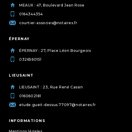
MEAUX : 47, Boulevard Jean Rose
0164344354
courtier-associes@notaires.fr
ÉPERNAY
ÉPERNAY : 27, Place Léon Bourgeois
0326560151
LIEUSAINT
LIEUSAINT : 23, Rue René Cassin
0160602181
etude.gueit-dessus.77097@notaires.fr
INFORMATIONS
Mentions légales