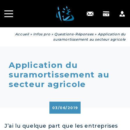
Recrutement
INGÉNIERIE
PATRIMONIALE
Engagé RSE
Contact
Accueil
»
Infos pro
»
Questions-Réponses
»
Application du
suramortissement au secteur agricole
Application du
suramortissement au
secteur agricole
03/06/2019
J’ai lu quelque part que les entreprises