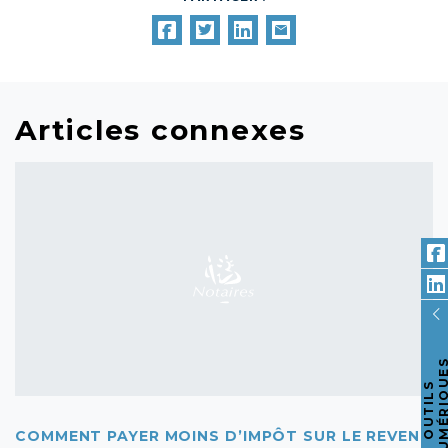
Articles connexes
O
U
T
I
L
S
N
U
M
É
R
I
Q
U
E
COMMENT PAYER MOINS D’IMPÔT SUR LE REVENU