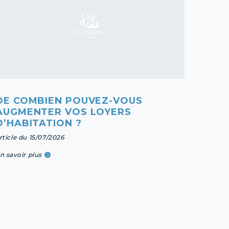
DE COMBIEN POUVEZ-VOUS
DIFF
AUGMENTER VOS LOYERS
D’ET
D’HABITATION ?
article 
rticle du 15/07/2026
En savoi
n savoir plus