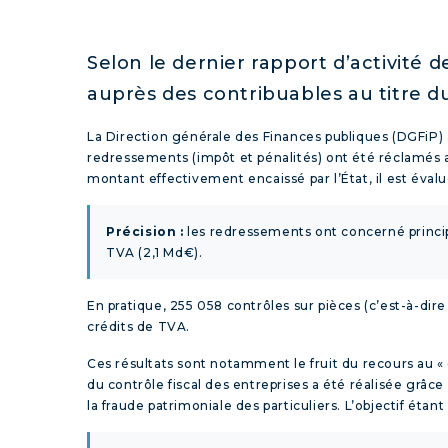
Selon le dernier rapport d’activité 
auprès des contribuables au titre du
La Direction générale des Finances publiques (DGFiP) a 
redressements (impôt et pénalités) ont été réclamés a
montant effectivement encaissé par l’État, il est éval
Précision :
les redressements ont concerné principa
TVA (2,1 Md€).
En pratique, 255 058 contrôles sur pièces (c’est-à-d
crédits de TVA.
Ces résultats sont notamment le fruit du recours au «
du contrôle fiscal des entreprises a été réalisée grâc
la fraude patrimoniale des particuliers. L’objectif étant 