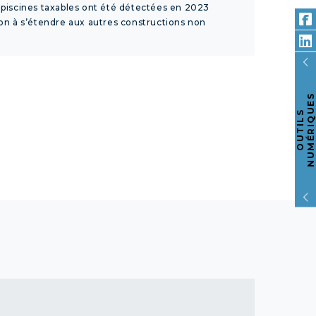
0 piscines taxables ont été détectées en 2023
n à s’étendre aux autres constructions non
S
O
U
T
I
L
S
N
U
M
É
R
I
Q
U
E