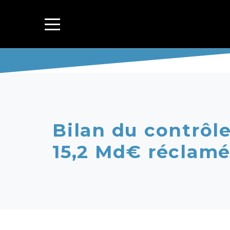
Bilan du contrôle
15,2 Md€ réclamé