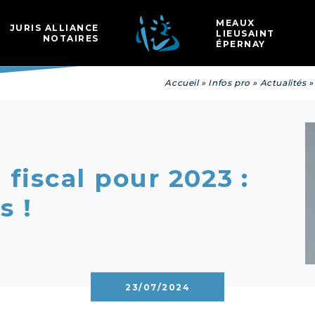
Les
MEAUX
JURIS ALLIANCE
LIEUSAINT
NOTAIRES
ÉPERNAY
Accueil
»
Infos pro
»
Actualités
 fiscal pour 2023 :
s !
23/07/2024