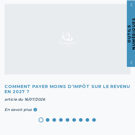
O
U
T
I
L
S
N
U
M
É
R
I
Q
U
E
COMMENT PAYER MOINS D’IMPÔT SUR LE REVENU
EN 2027 ?
article du 16/07/2026
En savoir plus