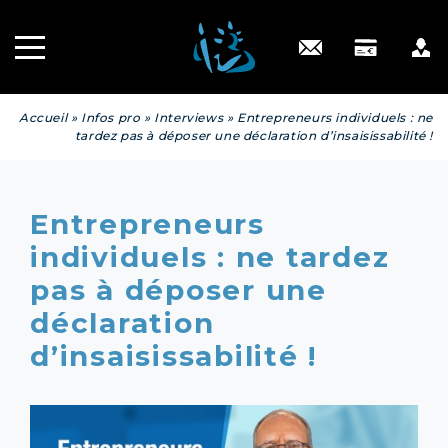
Recrutement
INGÉNIERIE
PATRIMONIALE
Engagé RSE
Contact
Accueil
»
Infos pro
»
Interviews
»
Entrepreneurs individuels : ne
tardez pas à déposer une déclaration d’insaisissabilité !
Entrepreneurs
individuels : ne tardez
pas à déposer une
déclaration
d’insaisissabilité !