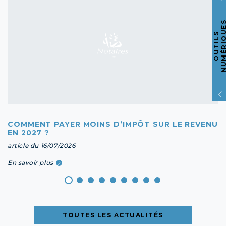
O
U
T
I
L
S
N
U
M
É
R
I
Q
U
E
COMMENT PAYER MOINS D’IMPÔT SUR LE REVENU
EN 2027 ?
article du 16/07/2026
En savoir plus
TOUTES LES ACTUALITÉS