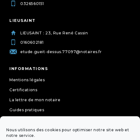
0326560151
LIEUSAINT
LIEUSAINT : 23, Rue René Cassin
0160602181
etude.gueit-dessus.77097@notaires.fr
INFORMATIONS
Mentions légales
Certifications
La lettre de mon notaire
Guides pratiques
Tarifs
Politique de cookies (UE)
Nous utilisons des cookies pour optimiser notre site web et
notre service.
Déclaration de confidentialité (UE)