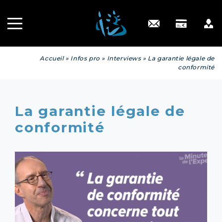
Recrutement
INGÉNIERIE
PATRIMONIALE
Engagé RSE
Contact
Accueil
»
Infos pro
»
Interviews
»
La garantie légale de
conformité
La garantie légale de
conformité