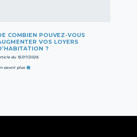
DE COMBIEN POUVEZ-VOUS
DIFF
AUGMENTER VOS LOYERS
D’ET
D’HABITATION ?
article 
rticle du 15/07/2026
En savoi
n savoir plus