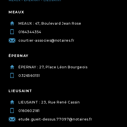
MEAUX - ÉPERNAY - LIEUSAINT
MEAUX
MEAUX : 47, Boulevard Jean Rose
0164344354
courtier-associes@notaires.fr
ÉPERNAY
ÉPERNAY : 27, Place Léon Bourgeois
0326560151
LIEUSAINT
LIEUSAINT : 23, Rue René Cassin
0160602181
etude.gueit-dessus.77097@notaires.fr