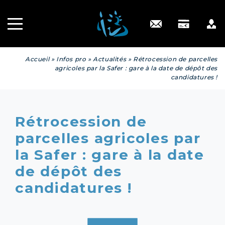
Recrutement
INGÉNIERIE
PATRIMONIALE
Engagé RSE
Contact
Accueil
»
Infos pro
»
Actualités
»
Rétrocession de parcelles
agricoles par la Safer : gare à la date de dépôt des
candidatures !
Rétrocession de
parcelles agricoles par
la Safer : gare à la date
de dépôt des
candidatures !