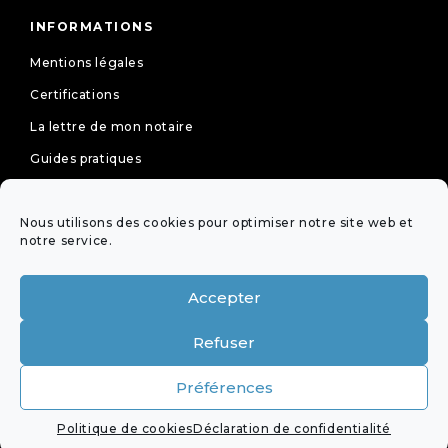
INFORMATIONS
Mentions légales
Certifications
La lettre de mon notaire
Guides pratiques
Tarifs
Nous utilisons des cookies pour optimiser notre site web et
Politique de cookies (UE)
notre service.
Déclaration de confidentialité (UE)
Accepter
NEWSLETTER
Refuser
OFFICES ÉQUIPÉS DE LA
Préférences
VISIOCONFÉRENCE DE LA PROFESSION
Politique de cookies
Déclaration de confidentialité