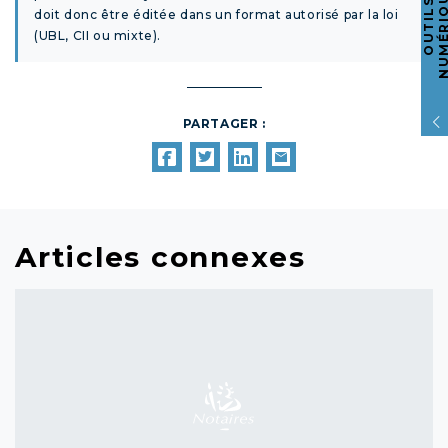
O
U
T
I
L
S
N
U
M
É
R
I
Q
U
E
doit donc être éditée dans un format autorisé par la loi
(UBL, CII ou mixte).
PARTAGER :
Articles connexes