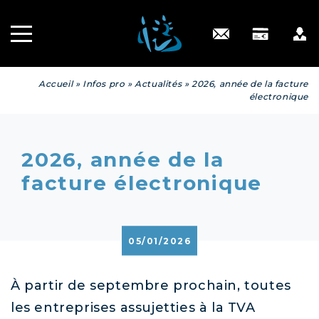
Recrutement
INGÉNIERIE
PATRIMONIALE
Engagé RSE
Contact
Accueil
»
Infos pro
»
Actualités
»
2026, année de la facture
électronique
2026, année de la
facture électronique
05/01/2026
À partir de septembre prochain, toutes
les entreprises assujetties à la TVA