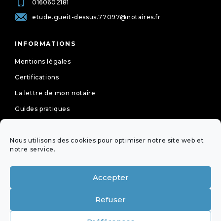
0160602181
etude.gueit-dessus.77097@notaires.fr
INFORMATIONS
Mentions légales
Certifications
La lettre de mon notaire
Guides pratiques
Tarifs
Nous utilisons des cookies pour optimiser notre site web et
Politique de cookies (UE)
notre service.
Déclaration de confidentialité (UE)
Accepter
NEWSLETTER
Refuser
OFFICES ÉQUIPÉS DE LA