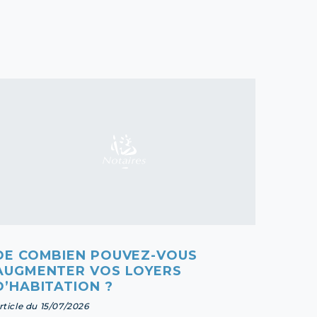
DE COMBIEN POUVEZ-VOUS
DIFF
AUGMENTER VOS LOYERS
D’ET
D’HABITATION ?
article 
rticle du 15/07/2026
En savoi