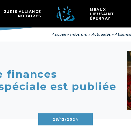
Les
MEAUX
JURIS ALLIANCE
LIEUSAINT
NOTAIRES
ÉPERNAY
Accueil
»
Infos pro
»
Actualités
»
Absence 
e finances
 spéciale est publiée
23/12/2024