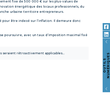
ttement fixe de 500 000 € sur les plus-values de
 rénovation énergétique des locaux professionnels, du
anche urbaine-territoire entrepreneurs.
 pour être indexé sur l’inflation. Il demeure donc
t se poursuivre, avec un taux d’imposition maximal fixé
’ils seraient rétroactivement applicables…
S
O
U
T
I
L
S
N
U
M
É
R
I
Q
U
E