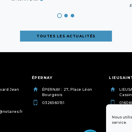
E
TOUTES LES ACTUALITÉS
ÉPERNAY
LIEUSAIN
evard Jean
ÉPERNAY : 27, Place Léon
LIEUSA
Bourgeois
Cassin
0326560151
01606
@notaires.fr
etude.
dessu
Nous utili
service.