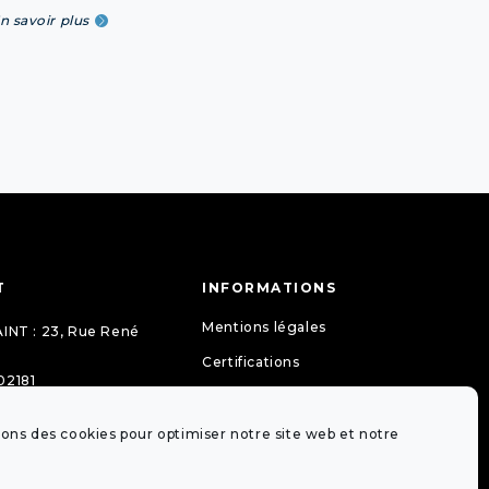
n savoir plus
T
INFORMATIONS
Mentions légales
INT : 23, Rue René
Certifications
02181
La lettre de mon notaire
gueit-
Guides pratiques
s.77097@notaires.fr
sons des cookies pour optimiser notre site web et notre
Tarifs