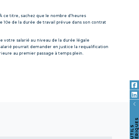
. À ce titre, sachez que le nombre d’heures
e 10
e
de la durée de travail prévue dans son contrat
e votre salarié au niveau de la durée légale
larié pourrait demander en justice la requalification
érieure au premier passage à temps plein.
S
O
U
T
I
L
S
N
U
M
É
R
I
Q
U
E