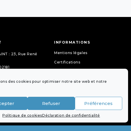
T
INFORMATIONS
Mentions légales
INT : 23, Rue René
Certifications
02181
La lettre de mon notaire
gueit-
Guides pratiques
s.77097@notaires.fr
sons des cookies pour optimiser notre site web et notre
Tarifs
Politique de cookies (UE)
cepter
Refuser
Préférences
Déclaration de confidentialité (UE)
Politique de cookies
Déclaration de confidentialité