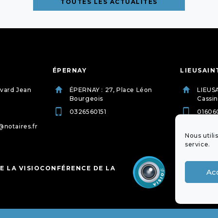
TOUTES LES ACTUALITÉS
ÉPERNAY
LIEUSAIN
evard Jean
ÉPERNAY : 27, Place Léon
LIEUSA
Bourgeois
Cassin
0326560151
01606
@notaires.fr
etude.
dessu
Nous utili
service.
E LA VISIOCONFÉRENCE DE LA
Ac