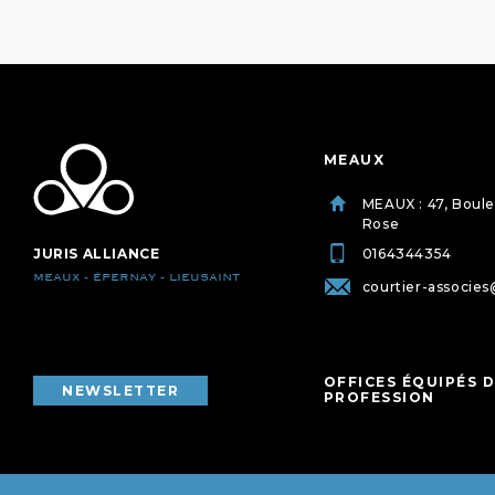
MEAUX
MEAUX : 47, Boul
Rose
JURIS ALLIANCE
0164344354
MEAUX - ÉPERNAY - LIEUSAINT
courtier-associes
OFFICES ÉQUIPÉS D
NEWSLETTER
PROFESSION