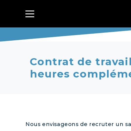
Contrat de travai
heures compléme
Nous envisageons de recruter un sala