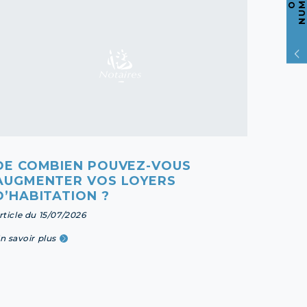
DE COMBIEN POUVEZ-VOUS
DIFF
AUGMENTER VOS LOYERS
D’ET
D’HABITATION ?
article 
rticle du 15/07/2026
En savoi
n savoir plus