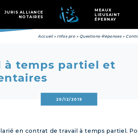
Les
MEAUX
JURIS ALLIANCE
LIEUSAINT
NOTAIRES
ÉPERNAY
Accueil
»
Infos pro
»
Questions-Réponses
»
Contr
l à temps partiel et
ntaires
20/12/2019
rié en contrat de travail à temps partiel. Po