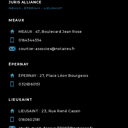
JURIS ALLIANCE
MEAUX - ÉPERNAY - LIEUSAINT
MEAUX
MEAUX : 47, Boulevard Jean Rose
0164344354
courtier-associes@notaires.fr
ÉPERNAY
ÉPERNAY : 27, Place Léon Bourgeois
0326560151
LIEUSAINT
LIEUSAINT : 23, Rue René Cassin
0160602181