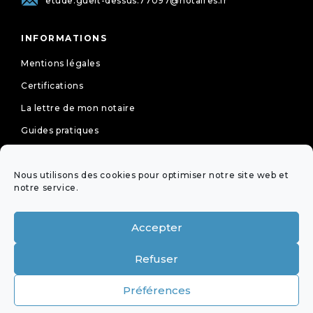
etude.gueit-dessus.77097@notaires.fr
INFORMATIONS
Mentions légales
Certifications
La lettre de mon notaire
Guides pratiques
Tarifs
Nous utilisons des cookies pour optimiser notre site web et
Politique de cookies (UE)
notre service.
Déclaration de confidentialité (UE)
Accepter
NEWSLETTER
Refuser
OFFICES ÉQUIPÉS DE LA
Préférences
VISIOCONFÉRENCE DE LA PROFESSION