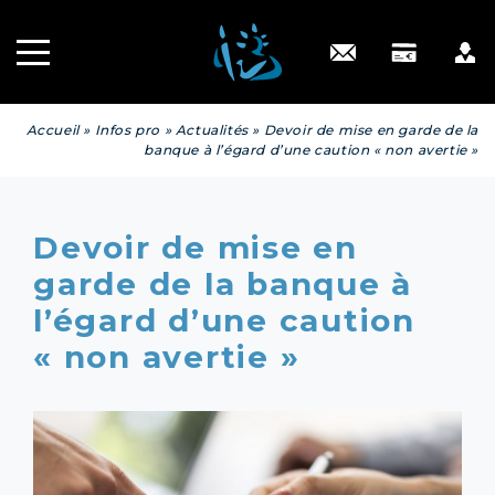
Recrutement
INGÉNIERIE
PATRIMONIALE
Engagé RSE
Contact
Accueil
»
Infos pro
»
Actualités
»
Devoir de mise en garde de la
banque à l’égard d’une caution « non avertie »
Devoir de mise en
garde de la banque à
l’égard d’une caution
« non avertie »