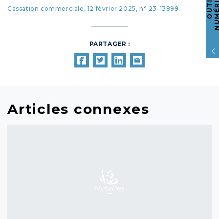
O
U
T
I
L
S
N
U
M
É
R
I
Q
U
E
Cassation commerciale, 12 février 2025, n° 23-13899
PARTAGER :
Articles connexes