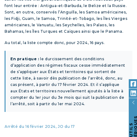
font leur entrée : Antigua-et-Barbuda, le Belize et la Russie.
Sont, en outre, conservés l’Anguilla, les Samoa américaines,
les Fidji, Guam, le Samoa, Trinité-et-Tobago, les Îles Vierges
américaines, le Vanuatu, les Seychelles, les Palaos, les
Bahamas, les Îles Turques et Caïques ainsi que le Panama.
Au total, la liste compte donc, pour 2024, 16 pays.
En pratique :
le durcissement des conditions
d’application des régimes fiscaux cesse immédiatement
de s’appliquer aux États et territoires qui sortent de
cette liste, à savoir dès publication de l’arrêté, donc, au
cas présent, à partir du 17 février 2024. Et il s’applique
aux États et territoires nouvellement ajoutés à la liste à
compter du 1
er
jour du 3
e
mois qui suit la publication de
l’arrêté, soit à partir du 1
er
mai 2024.
O
U
T
I
L
S
N
U
M
É
R
I
Q
U
E
Arrêté du 16 février 2024, JO du 17