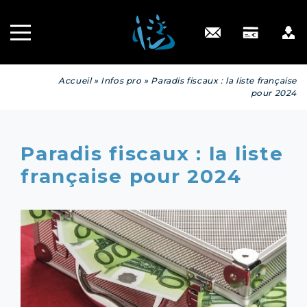
Recrutement
INGÉNIERIE
PATRIMONIALE
Engagé RSE
Contact
Accueil
»
Infos pro
»
Paradis fiscaux : la liste française
pour 2024
Paradis fiscaux : la liste
française pour 2024