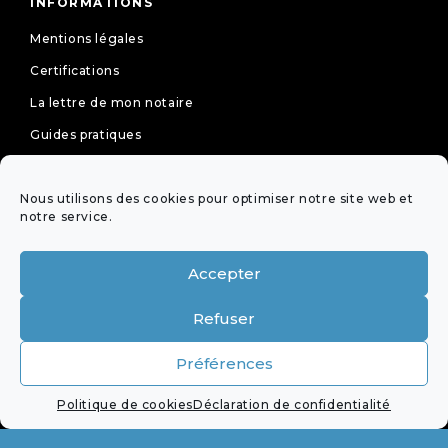
INFORMATIONS
Mentions légales
Certifications
La lettre de mon notaire
Guides pratiques
Tarifs
Nous utilisons des cookies pour optimiser notre site web et
Politique de cookies (UE)
notre service.
Déclaration de confidentialité (UE)
Accepter
NEWSLETTER
Refuser
OFFICES ÉQUIPÉS DE LA
Préférences
VISIOCONFÉRENCE DE LA PROFESSION
Politique de cookies
Déclaration de confidentialité