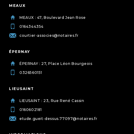
MEAUX
MEAUX : 47, Boulevard Jean Rose
0164344354
courtier-associes@notaires.fr
ÉPERNAY
ÉPERNAY : 27, Place Léon Bourgeois
0326560151
LIEUSAINT
LIEUSAINT : 23, Rue René Cassin
0160602181
etude.gueit-dessus.77097@notaires.fr