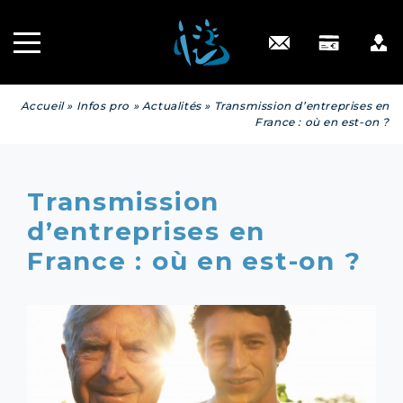
Recrutement
INGÉNIERIE
PATRIMONIALE
Engagé RSE
Contact
Accueil
»
Infos pro
»
Actualités
»
Transmission d’entreprises en
France : où en est-on ?
Transmission
d’entreprises en
France : où en est-on ?