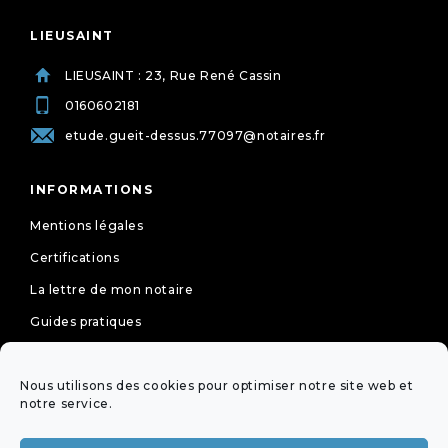
LIEUSAINT
LIEUSAINT : 23, Rue René Cassin
0160602181
etude.gueit-dessus.77097@notaires.fr
INFORMATIONS
Mentions légales
Certifications
La lettre de mon notaire
Guides pratiques
Tarifs
Nous utilisons des cookies pour optimiser notre site web et
Politique de cookies (UE)
notre service.
Déclaration de confidentialité (UE)