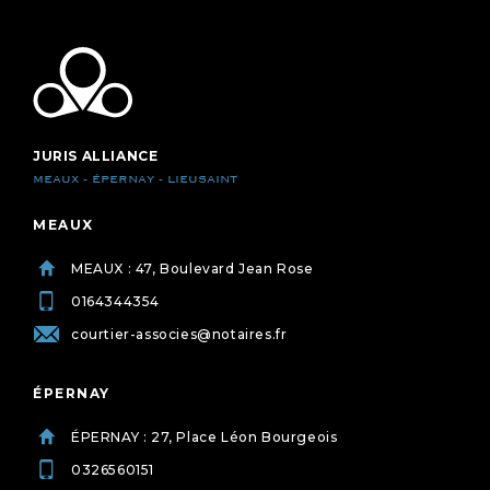
JURIS ALLIANCE
MEAUX - ÉPERNAY - LIEUSAINT
MEAUX
MEAUX : 47, Boulevard Jean Rose
0164344354
courtier-associes@notaires.fr
ÉPERNAY
ÉPERNAY : 27, Place Léon Bourgeois
0326560151