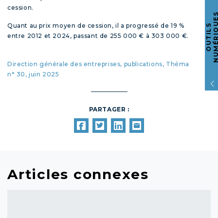
cession.
Quant au prix moyen de cession, il a progressé de 19 %
O
U
T
I
L
S
N
U
M
É
R
I
Q
U
E
entre 2012 et 2024, passant de 255 000 € à 303 000 €.
Direction générale des entreprises, publications, Théma
n° 30, juin 2025
PARTAGER :
Articles connexes