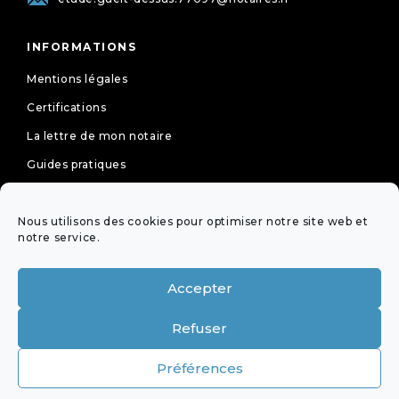
INFORMATIONS
Mentions légales
Certifications
La lettre de mon notaire
Guides pratiques
Tarifs
Nous utilisons des cookies pour optimiser notre site web et
Politique de cookies (UE)
notre service.
Déclaration de confidentialité (UE)
Accepter
NEWSLETTER
Refuser
OFFICES ÉQUIPÉS DE LA
Préférences
VISIOCONFÉRENCE DE LA PROFESSION