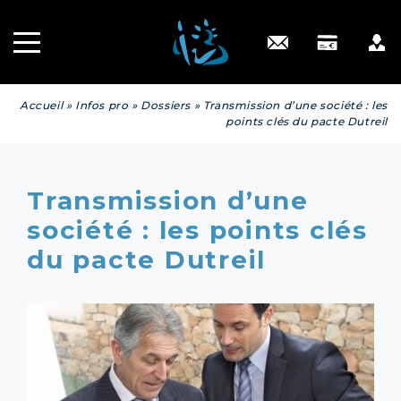
Recrutement
INGÉNIERIE
PATRIMONIALE
Engagé RSE
Contact
Accueil
»
Infos pro
»
Dossiers
»
Transmission d’une société : les
points clés du pacte Dutreil
Transmission d’une
société : les points clés
du pacte Dutreil