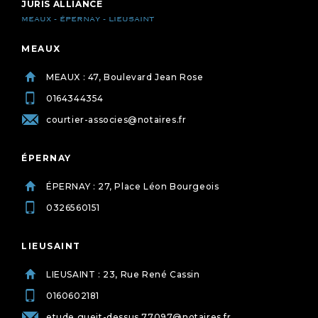
JURIS ALLIANCE
MEAUX - ÉPERNAY - LIEUSAINT
MEAUX
MEAUX : 47, Boulevard Jean Rose
0164344354
courtier-associes@notaires.fr
ÉPERNAY
ÉPERNAY : 27, Place Léon Bourgeois
0326560151
LIEUSAINT
LIEUSAINT : 23, Rue René Cassin
0160602181
etude.gueit-dessus.77097@notaires.fr