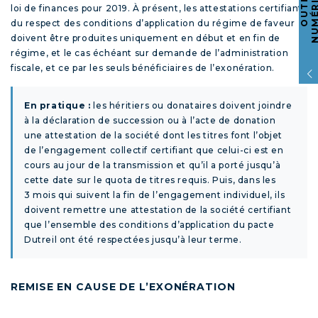
O
U
T
I
L
S
N
U
M
É
R
I
Q
U
E
loi de finances pour 2019. À présent, les attestations certifiant
du respect des conditions d’application du régime de faveur
doivent être produites uniquement en début et en fin de
régime, et le cas échéant sur demande de l’administration
fiscale, et ce par les seuls bénéficiaires de l’exonération.
En pratique :
les héritiers ou donataires doivent joindre
à la déclaration de succession ou à l’acte de donation
une attestation de la société dont les titres font l’objet
de l’engagement collectif certifiant que celui-ci est en
cours au jour de la transmission et qu’il a porté jusqu’à
cette date sur le quota de titres requis. Puis, dans les
3 mois qui suivent la fin de l’engagement individuel, ils
doivent remettre une attestation de la société certifiant
que l’ensemble des conditions d’application du pacte
Dutreil ont été respectées jusqu’à leur terme.
REMISE EN CAUSE DE L’EXONÉRATION